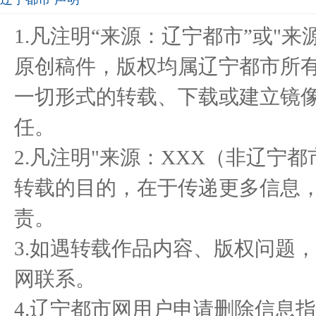
拥抱养老新时代，平安养老
平安养老险大连分公司发布
3.
1.凡注明“来源：辽宁都市”或"
险如何
消费者
原创稿件，版权均属辽宁都市所
一切形式的转载、下载或建立镜
583硬派家族+SUPER 9跑
平安养老险大连分公司积极
浪你
任。
车，方程
开展“
2.凡注明"来源：XXX（非辽宁
转载的目的，在于传递更多信息
责。
3.如遇转载作品内容、版权问题
网联系。
4.辽宁都市网用户申请删除信息指